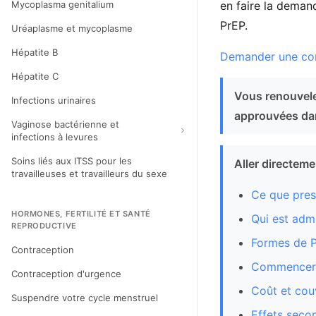
Mycoplasma genitalium
en faire la demand
PrEP.
Uréaplasme et mycoplasme
Hépatite B
Demander une con
Hépatite C
Vous renouvele
Infections urinaires
approuvées da
Vaginose bactérienne et
infections à levures
Soins liés aux ITSS pour les
Aller directem
travailleuses et travailleurs du sexe
Ce que presc
HORMONES, FERTILITÉ ET SANTÉ
Qui est admi
REPRODUCTIVE
Formes de 
Contraception
Commencer 
Contraception d'urgence
Coût et cou
Suspendre votre cycle menstruel
Effets secon