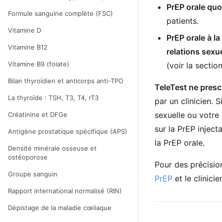
PrEP orale quo
Formule sanguine complète (FSC)
patients.
Vitamine D
PrEP orale à l
Vitamine B12
relations sexu
Vitamine B9 (folate)
(voir la sectio
Bilan thyroïdien et anticorps anti-TPO
TeleTest ne prescr
La thyroïde : TSH, T3, T4, rT3
par un clinicien. 
sexuelle ou votre
Créatinine et DFGe
sur la PrEP inject
Antigène prostatique spécifique (APS)
la PrEP orale.
Densité minérale osseuse et
ostéoporose
Pour des précision
Groupe sanguin
PrEP
et le clinici
Rapport international normalisé (RIN)
Dépistage de la maladie cœliaque