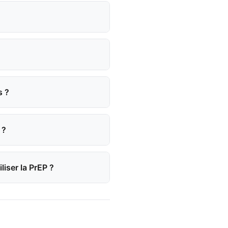
s ?
 ?
liser la PrEP ?