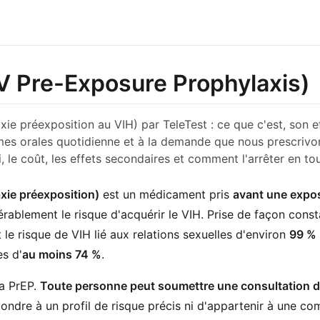
V Pre-Exposure Prophylaxis)
ie préexposition au VIH) par TeleTest : ce que c'est, son eff
rmes orales quotidienne et à la demande que nous prescri
i, le coût, les effets secondaires et comment l'arrêter en tou
xie préexposition)
est un médicament pris
avant une expos
rablement le risque d'acquérir le VIH. Prise de façon const
 le risque de VIH lié aux relations sexuelles d'environ
99 %
es d'
au moins 74 %
.
la PrEP.
Toute personne peut soumettre une consultation d
ondre à un profil de risque précis ni d'appartenir à une c