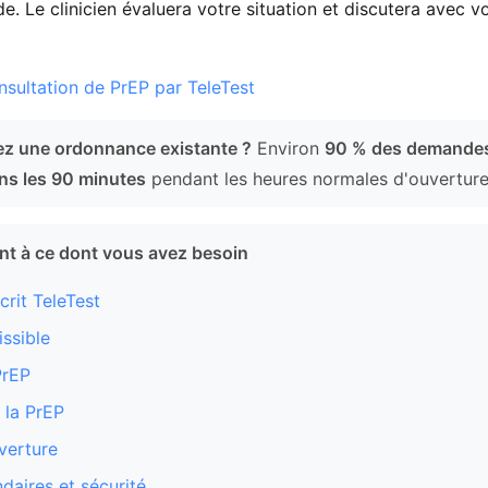
e. Le clinicien évaluera votre situation et discutera avec v
sultation de PrEP par TeleTest
z une ordonnance existante ?
Environ
90 % des demandes
ns les 90 minutes
pendant les heures normales d'ouverture
ent à ce dont vous avez besoin
rit TeleTest
ssible
PrEP
la PrEP
verture
daires et sécurité