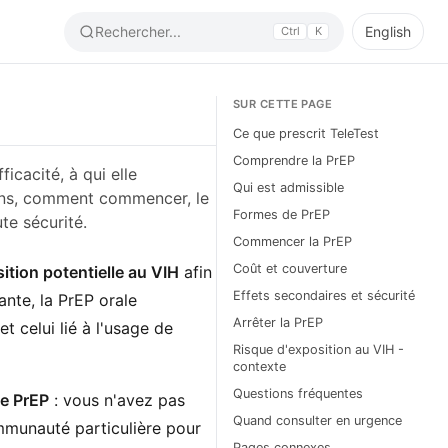
Rechercher...
English
Ctrl
K
SUR CETTE PAGE
Ce que prescrit TeleTest
Comprendre la PrEP
icacité, à qui elle
Qui est admissible
vons, comment commencer, le
Formes de PrEP
te sécurité.
Commencer la PrEP
Coût et couverture
ition potentielle au VIH
afin
Effets secondaires et sécurité
ante, la PrEP orale
Arrêter la PrEP
et celui lié à l'usage de
Risque d'exposition au VIH -
contexte
Questions fréquentes
e PrEP
: vous n'avez pas
Quand consulter en urgence
ommunauté particulière pour
Pages connexes