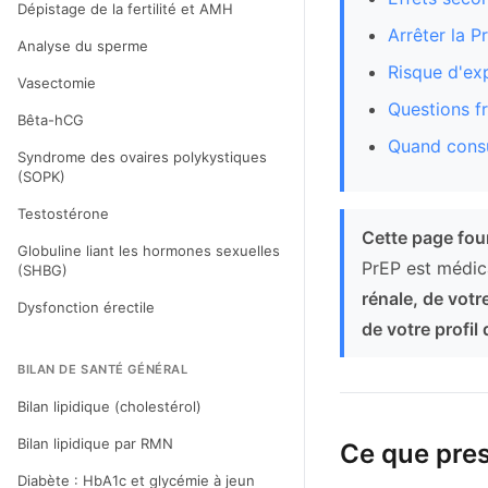
Dépistage de la fertilité et AMH
Arrêter la P
Analyse du sperme
Risque d'ex
Vasectomie
Questions f
Bêta-hCG
Quand consu
Syndrome des ovaires polykystiques
(SOPK)
Testostérone
Cette page four
Globuline liant les hormones sexuelles
PrEP est médic
(SHBG)
rénale, de votr
Dysfonction érectile
de votre profil 
BILAN DE SANTÉ GÉNÉRAL
Bilan lipidique (cholestérol)
Bilan lipidique par RMN
Ce que pres
Diabète : HbA1c et glycémie à jeun