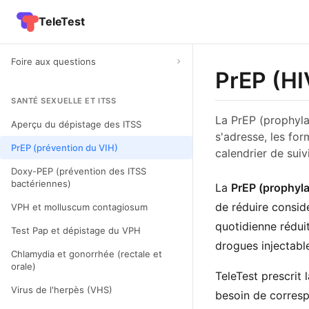
TeleTest
Foire aux questions
PrEP (HI
SANTÉ SEXUELLE ET ITSS
La PrEP (prophylax
Aperçu du dépistage des ITSS
s'adresse, les fo
PrEP (prévention du VIH)
calendrier de suiv
Doxy-PEP (prévention des ITSS
bactériennes)
La
PrEP (prophyla
de réduire considé
VPH et molluscum contagiosum
quotidienne réduit
Test Pap et dépistage du VPH
drogues injectabl
Chlamydia et gonorrhée (rectale et
orale)
TeleTest prescrit 
Virus de l'herpès (VHS)
besoin de corresp