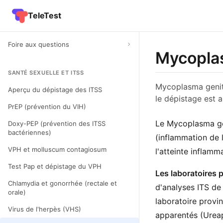
TeleTest
Foire aux questions
Mycopla
SANTÉ SEXUELLE ET ITSS
Mycoplasma genit
Aperçu du dépistage des ITSS
le dépistage est a
PrEP (prévention du VIH)
Le Mycoplasma ge
Doxy-PEP (prévention des ITSS
bactériennes)
(inflammation de l
VPH et molluscum contagiosum
l'atteinte inflamm
Test Pap et dépistage du VPH
Les laboratoires 
Chlamydia et gonorrhée (rectale et
d'analyses ITS de
orale)
laboratoire provi
Virus de l'herpès (VHS)
apparentés (Urea