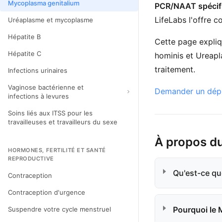
Mycoplasma genitalium
PCR/NAAT spécifi
LifeLabs l'offre 
Uréaplasme et mycoplasme
Hépatite B
Cette page expliq
Hépatite C
hominis et Ureapla
traitement.
Infections urinaires
Vaginose bactérienne et
Demander un dépi
infections à levures
Soins liés aux ITSS pour les
travailleuses et travailleurs du sexe
À propos d
HORMONES, FERTILITÉ ET SANTÉ
REPRODUCTIVE
Qu'est-ce qu
Contraception
Contraception d'urgence
Pourquoi le M
Suspendre votre cycle menstruel