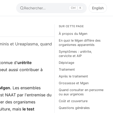
Rechercher...
English
Ctrl
K
SUR CETTE PAGE
À propos du Mgen
En quoi le Mgen diffère des
minis et Ureaplasma, quand
organismes apparentés
Symptômes : urétrite,
cervicite et AIP
connue d'
urétrite
Dépistage
 peut aussi contribuer à
Traitement
Après le traitement
Grossesse et Mgen
 Mgen.
Les ensembles
Quand consulter en personne
est NAAT par l'entremise du
ou aux urgences
Coût et couverture
ster des organismes
Questions générales
lture, mais
le test