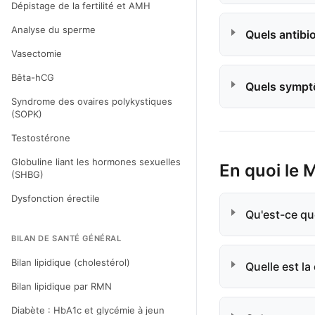
Dépistage de la fertilité et AMH
Analyse du sperme
Quels antibi
Vasectomie
Bêta-hCG
Quels sympt
Syndrome des ovaires polykystiques
(SOPK)
Testostérone
Globuline liant les hormones sexuelles
En quoi le 
(SHBG)
Dysfonction érectile
Qu'est-ce q
BILAN DE SANTÉ GÉNÉRAL
Bilan lipidique (cholestérol)
Quelle est l
Bilan lipidique par RMN
Diabète : HbA1c et glycémie à jeun