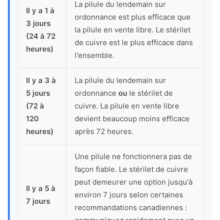
La pilule du lendemain sur
Il y a 1 à
ordonnance est plus efficace que
3 jours
la pilule en vente libre. Le stérilet
(24 à 72
de cuivre est le plus efficace dans
heures)
l'ensemble.
Il y a 3 à
La pilule du lendemain sur
5 jours
ordonnance
ou
le stérilet de
(72 à
cuivre. La pilule en vente libre
120
devient beaucoup moins efficace
heures)
après 72 heures.
Une pilule ne fonctionnera pas de
façon fiable. Le stérilet de cuivre
peut demeurer une option jusqu'à
Il y a 5 à
environ 7 jours selon certaines
7 jours
recommandations canadiennes :