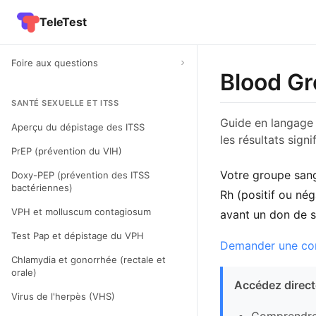
TeleTest
Foire aux questions
Blood Gr
SANTÉ SEXUELLE ET ITSS
Guide en langage 
Aperçu du dépistage des ITSS
les résultats sig
PrEP (prévention du VIH)
Votre groupe sang
Doxy-PEP (prévention des ITSS
bactériennes)
Rh (positif ou nég
VPH et molluscum contagiosum
avant un don de s
Test Pap et dépistage du VPH
Demander une con
Chlamydia et gonorrhée (rectale et
orale)
Accédez direct
Virus de l'herpès (VHS)