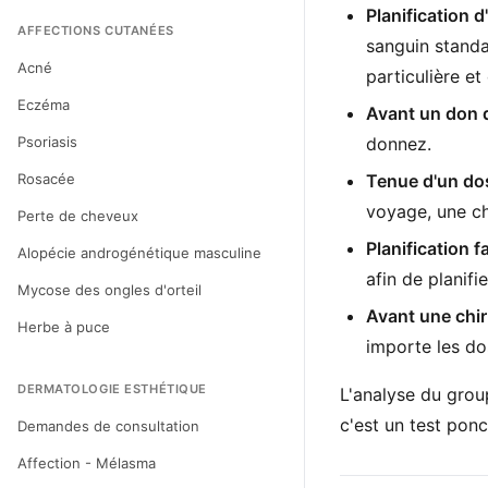
Planification 
AFFECTIONS CUTANÉES
sanguin standa
Acné
particulière e
Eczéma
Avant un don 
Psoriasis
donnez.
Rosacée
Tenue d'un dos
voyage, une ch
Perte de cheveux
Planification fa
Alopécie androgénétique masculine
afin de planifi
Mycose des ongles d'orteil
Avant une chir
Herbe à puce
importe les do
DERMATOLOGIE ESTHÉTIQUE
L'analyse du gro
c'est un test pon
Demandes de consultation
Affection - Mélasma