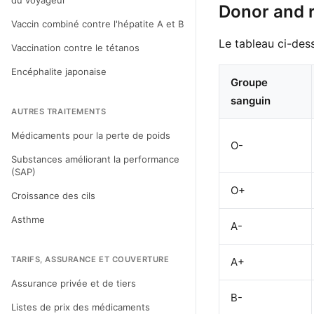
du voyageur
Donor and r
Vaccin combiné contre l'hépatite A et B
Le tableau ci-des
Vaccination contre le tétanos
Encéphalite japonaise
Groupe
sanguin
AUTRES TRAITEMENTS
Médicaments pour la perte de poids
O-
Substances améliorant la performance
(SAP)
O+
Croissance des cils
Asthme
A-
TARIFS, ASSURANCE ET COUVERTURE
A+
Assurance privée et de tiers
B-
Listes de prix des médicaments