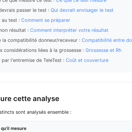
ce que mesure ce test :
Ce que ce test mesure
 devrais passer le test :
Qui devrait envisager le test
 au test :
Comment se préparer
mon résultat :
Comment interpréter votre résultat
la compatibilité donneur/receveur :
Compatibilité entre d
s considérations liées à la grossesse :
Grossesse et Rh
ar l'entremise de TeleTest :
Coût et couverture
ure cette analyse
tincts sont analysés ensemble :
 qu'il mesure