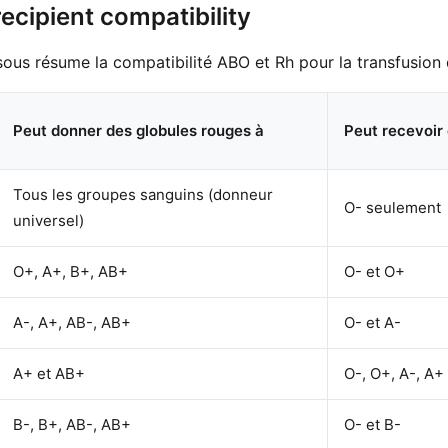
ecipient compatibility
sous résume la compatibilité ABO et Rh pour la transfusion 
Peut donner des globules rouges à
Peut recevoir
Tous les groupes sanguins (donneur
O- seulement
universel)
O+, A+, B+, AB+
O- et O+
A-, A+, AB-, AB+
O- et A-
A+ et AB+
O-, O+, A-, A+
B-, B+, AB-, AB+
O- et B-